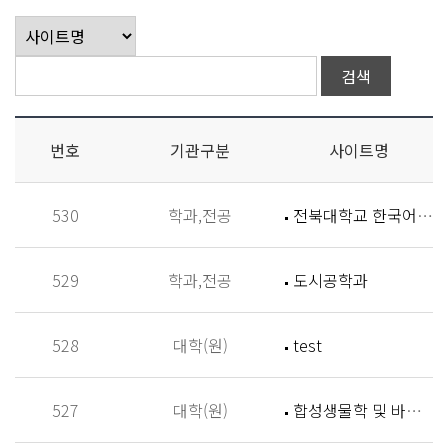
번호
기관구분
사이트명
530
학과,전공
전북대학교 한국어학과
529
학과,전공
도시공학과
528
대학(원)
test
527
대학(원)
합성생물학 및 바이오신소재개발 연구실 (Synthetic Biology and Biomaterials Lab,SBBL)