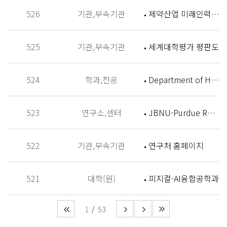
526
기관,부속기관
제약산업 미래인력 양성센터 홈페이지
525
기관,부속기관
세계대학평가 평판도
524
학과,전공
Department of History
523
연구소,센터
JBNU-Purdue Research Institute (JPRI)
522
기관,부속기관
연구처 홈페이지
521
대학(원)
피지컬-AI융합공학과
1
53