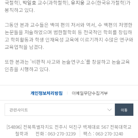
국철학),
박일호
교수(과학철학),
유지웅
교수(한국유가철학)가
봉직하고 있다.
그동안 본과 교수들은 백여 편의 저서와 역서, 수 백편의 저명한
논문들을 저술하였으며 범한철학회 등 전국적인 학회를 창립하
고 학회활동과 학생 인재육성 교육에 이르기까지 수많은 연구와
교육업적을 남겼다.
또한 본과는 '비판적 사고와 논술연구소'를 창설하고 논술교육
인증을 시행하고 있다.
개인정보처리방침
이메일무단수집거부
[54896]
전북특별자치도 전주시 덕진구 백제대로 567
전북대학교
철학과
전화 : 063-270-3239
팩스 : 063-270-3240