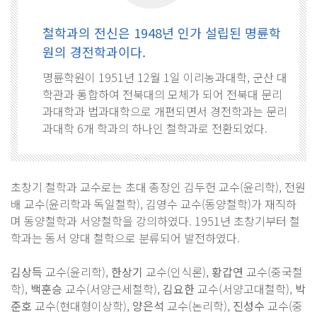
철학과의 전신은 1948년 인가 설립된 명륜학
원의 경전학과이다.
명륜학원이 1951년 12월 1일 이리농과대학, 군산 대
학관과 통합하여 전북대의 모체가 되어 전북대 문리
과대학과 법과대학으로 개편되면서 경전학과는 문리
과대학 6개 학과의 하나인 철학과로 전환되었다.
초창기 철학과 교수로는 초대 총장인 김두헌 교수(윤리학), 전원
배 교수(윤리학과 독일철학), 김영수 교수(동양철학)가 재직하
며 동양철학과 서양철학을 강의하였다. 1951년 초창기부터 철
학과는 동서 양대 철학으로 분류되어 발전하였다.
김상득
교수(윤리학),
한상기
교수(인식론),
황갑연
교수(중국철
학),
백훈승
교수(서양근세철학),
김요한
교수(서양고대철학),
박
준호
교수(현대형이상학),
양은석
교수(논리학),
진성수
교수(중